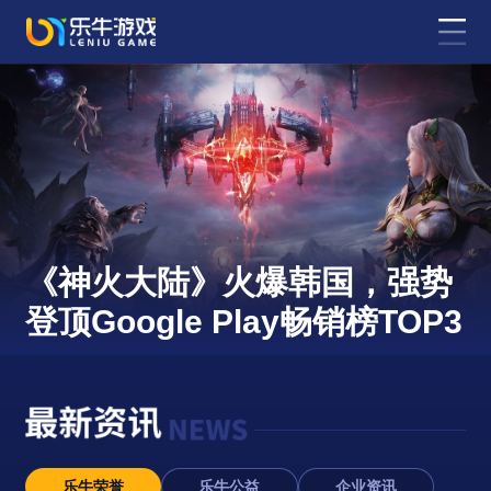
《神火大陆》火爆韩国，强势
登顶Google Play畅销榜TOP3
乐牛荣誉
乐牛公益
企业资讯