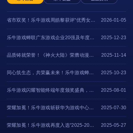
省市双奖！乐牛游戏周皓黎获评“优秀女企业家”等多项荣誉
2026-01-05
乐牛游戏蝉联广东游戏企业20强及年度公益特别奖
2025-12-23
品质铸就荣誉！《神火大陆》荣膺动漫周 “十佳 IP” 称号
2025-11-14
同心筑生态，共荣赢未来！乐牛游戏蝉联 OPPO、vivo、荣耀年度大奖
2025-10-23
乐牛游戏闪耀智能终端年度颁奖盛典，斩获多项行业重磅荣誉
2025-08-01
荣耀加冕！乐牛游戏斩获华为游戏中心三项年度大奖
2025-07-30
荣耀加冕！乐牛游戏再度入选“2025-2026年度国家文化出口重点企业”
2025-05-27